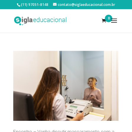
(11) 97051-8148
contato@siglaeducacional.com.br
0
Encontro – Venha discutir mascaramento com a