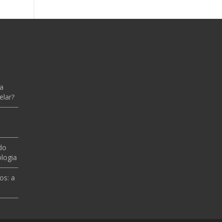
 a
elar?
do
logia
os: a