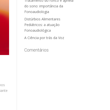
Tratamento do ronco e apneia
do sono: importância da
Fonoaudiologia
Distúrbios Alimentares
Pediátricos: a atuação
Fonoaudiológica
A Ciência por trás da Voz
Comentários
 nos
iante