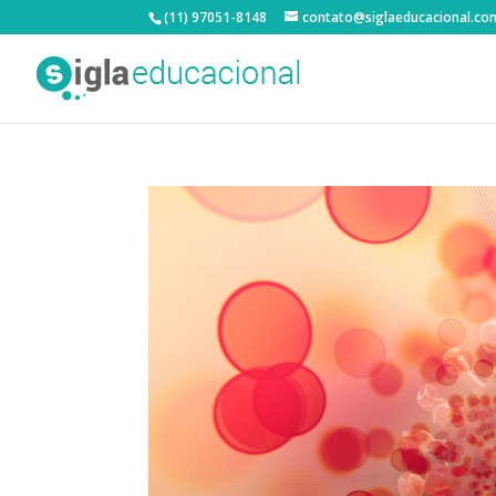
(11) 97051-8148
contato@siglaeducacional.co