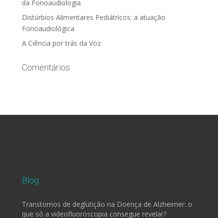
da Fonoaudiologia
Distúrbios Alimentares Pediátricos: a atuação
Fonoaudiológica
A Ciência por trás da Voz
Comentários
Blog
Transtornos de deglutição na Doença de Alzheimer: o
que só a videofluoroscopia consegue revelar?