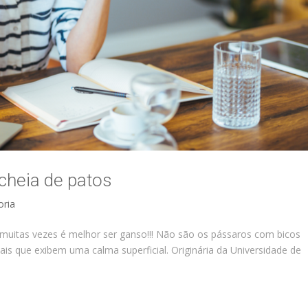
cheia de patos
oria
muitas vezes é melhor ser ganso!!! Não são os pássaros com bicos
is que exibem uma calma superficial. Originária da Universidade de