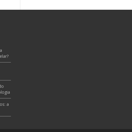
 a
elar?
do
logia
os: a