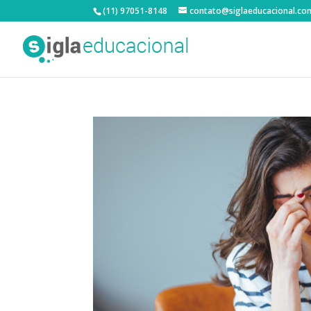
(11) 97051-8148
contato@siglaeducacional.co