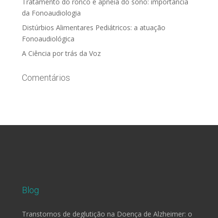
Tratamento do ronco e apneia do sono: importância
da Fonoaudiologia
Distúrbios Alimentares Pediátricos: a atuação
Fonoaudiológica
A Ciência por trás da Voz
Comentários
Blog
Transtornos de deglutição na Doença de Alzheimer: o