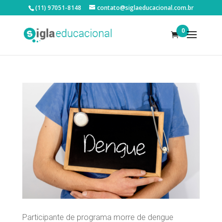
(11) 97051-8148
contato@siglaeducacional.com.br
0
Participante de programa morre de dengue