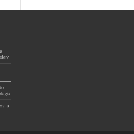
 a
elar?
do
logia
os: a