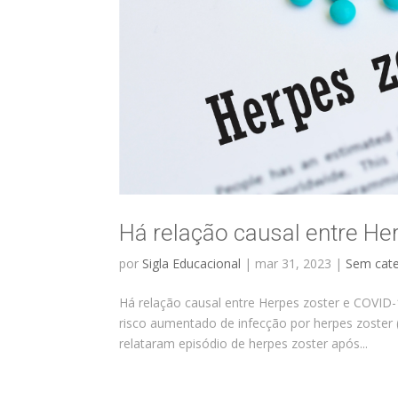
Há relação causal entre He
por
Sigla Educacional
|
mar 31, 2023
|
Sem cate
Há relação causal entre Herpes zoster e COVID-
risco aumentado de infecção por herpes zoster
relataram episódio de herpes zoster após...