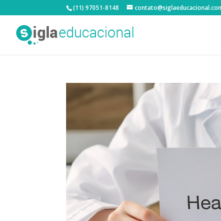
(11) 97051-8148
contato@siglaeducacional.co