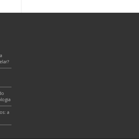
 a
elar?
do
logia
os: a