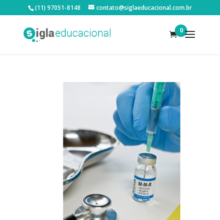
(11) 97051-8148
contato@siglaeducacional.com.br
0