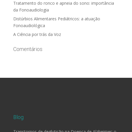
Tratamento do ronco e apneia do sono: importância
da Fonoaudiologia
Distúrbios Alimentares Pediátricos: a atuação
Fonoaudiológica
A Ciência por trás da Voz
Comentários
Blog
Transtornos de deglutição na Doença de Alzheimer: o