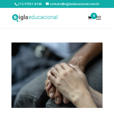
(11) 97051-8148
contato@siglaeducacional.com.br
0